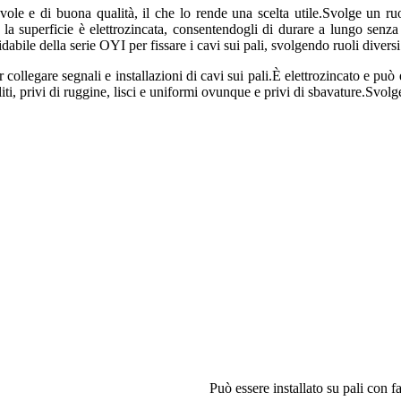
le e di buona qualità, il che lo rende una scelta utile.Svolge un ruolo
la superficie è elettrozincata, consentendogli di durare a lungo senz
sidabile della serie OYI per fissare i cavi sui pali, svolgendo ruoli diver
ollegare segnali e installazioni di cavi sui pali.È elettrozincato e può 
puliti, privi di ruggine, lisci e uniformi ovunque e privi di sbavature.Svo
Può essere installato su pali con f