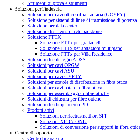
Strumenti di prova e strumenti
Soluzioni per l'industria
Soluzioni per cavi ottici soffiati ad aria (GCYFY)
Soluzione per sistemi di linee di trasmissione di potenza
Soluzione per data center
Soluzione di sistema di rete backbone
Soluzione FTTX
Soluzione FTTx per grattacieli
Soluzione FTTx per abitazioni multipiano
Soluzione FTTx per Villa Residence
Soluzioni di cablaggio ADSS
Soluzioni per cavi OPGW
Soluzioni per cavi ASU
Soluzioni per cavi GYFTY
Soluzioni per scatole di distribuzione in fibra ottica
Soluzioni per cavi patch in fibra ottica
Soluzioni per assemblaggi di fibre ottiche
Soluzioni di chiusura per fibre ottiche
Soluzioni di sdoppiamento PLC
Prodotti attivi
Soluzioni per ricetrasmettitori SFP
Soluzioni XPON ONU
Soluzioni di conversione per supporti in fibra ottic
Centro di supporto
Centro finanziario