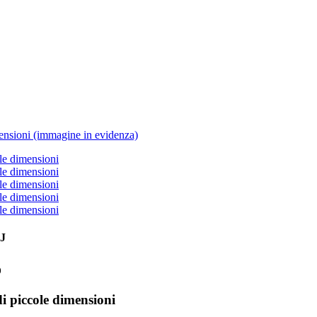
 J
o
di piccole dimensioni