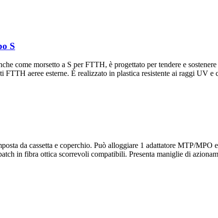
po S
nche come morsetto a S per FTTH, è progettato per tendere e sostenere cavi
eti FTTH aeree esterne. È realizzato in plastica resistente ai raggi UV e 
a da cassetta e coperchio. Può alloggiare 1 adattatore MTP/MPO e 3 
i patch in fibra ottica scorrevoli compatibili. Presenta maniglie di azion