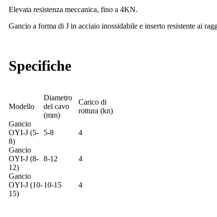
Elevata resistenza meccanica, fino a 4KN.
Gancio a forma di J in acciaio inossidabile e inserto resistente ai rag
Specifiche
Diametro
Carico di
Modello
del cavo
rottura (kn)
(mm)
Gancio
OYI-J (5-
5-8
4
8)
Gancio
OYI-J (8-
8-12
4
12)
Gancio
OYI-J (10-
10-15
4
15)