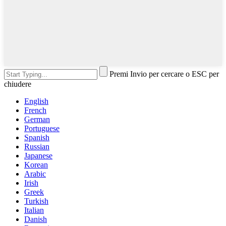
Premi Invio per cercare o ESC per
chiudere
English
French
German
Portuguese
Spanish
Russian
Japanese
Korean
Arabic
Irish
Greek
Turkish
Italian
Danish