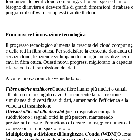
fondamentale per il cloud computing. Gli utenti spesso hanno
bisogno di inviare e ricevere file di grandi dimensioni, database o
programmi software complessi tramite il cloud.
Promuovere l'innovazione tecnologica
Il progresso tecnologico alimenta la crescita del cloud computing
e delle reti in fibra ottica. Per soddisfare la crescente domanda di
servizi cloud, le aziende sviluppano tecnologie innovative per i
cavi in ​​fibra ottica. Questi nuovi progressi migliorano la capacità
e la velocità di trasmissione dei dati.
Alcune innovazioni chiave includono:
Fibre ottiche multicore
Queste fibre hanno più nuclei o canali
all'interno di un singolo cavo. Ciò consente la trasmissione
simultanea di diversi flussi di dati, aumentando l'efficienza e la
velocità di trasmissione.
Divisori ottici ad alta densità
Questi dispositivi compatti
suddividono i segnali ottici in più percorsi mantenendo
prestazioni elevate. Permettono di creare un maggior numero di
connessioni in uno spazio ridotto.
Multiplexing a divisione di lunghezza d'onda (WDM)
Questa
tecnologia combina più lunghezze d'onda su un singolo cavo in