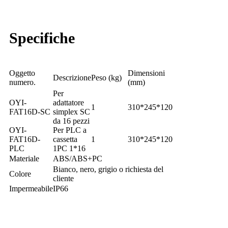
Specifiche
Oggetto
Dimensioni
Descrizione
Peso (kg)
numero.
(mm)
Per
OYI-
adattatore
1
310*245*120
FAT16D-SC
simplex SC
da 16 pezzi
OYI-
Per PLC a
FAT16D-
cassetta
1
310*245*120
PLC
1PC 1*16
Materiale
ABS/ABS+PC
Bianco, nero, grigio o richiesta del
Colore
cliente
Impermeabile
IP66