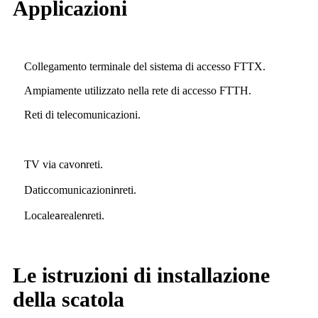
Applicazioni
Collegamento terminale del sistema di accesso FTTX.
Ampiamente utilizzato nella rete di accesso FTTH.
Reti di telecomunicazioni.
TV via cavo
reti
n
.
Dati
comunicazioni
reti
c
n
.
Locale
reale
reti
a
n
.
Le istruzioni di installazione
della scatola