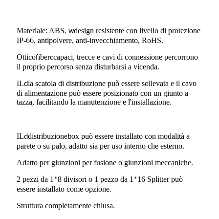
Materiale: ABS
design resistente con livello di protezione
,
w
IP-66, antipolvere, anti-invecchiamento, RoHS.
Ottico
iber
capaci, trecce e cavi di connessione percorrono
f
c
il proprio percorso senza disturbarsi a vicenda.
IL
la scatola di distribuzione può essere sollevata e il cavo
d
di alimentazione può essere posizionato con un giunto a
tazza, facilitando la manutenzione e l'installazione.
IL
distribuzione
ox può essere installato con modalità a
d
b
parete o su palo, adatto sia per uso interno che esterno.
Adatto per giunzioni per fusione o giunzioni meccaniche.
2 pezzi da 1
8 divisori o 1 pezzo da 1
16 Splitter può
*
*
essere installato come opzione.
Struttura completamente chiusa.