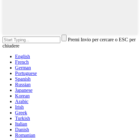
Premi Invio per cercare o ESC per
chiudere
English
French
German
Portuguese
Spanish
Russian
Japanese
Korean
Arabic
Irish
Greek
Turkish
Italian
Danish
Romanian