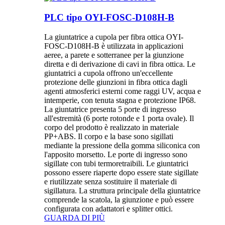
PLC tipo OYI-FOSC-D108H-B
La giuntatrice a cupola per fibra ottica OYI-
FOSC-D108H-B è utilizzata in applicazioni
aeree, a parete e sotterranee per la giunzione
diretta e di derivazione di cavi in ​​fibra ottica. Le
giuntatrici a cupola offrono un'eccellente
protezione delle giunzioni in fibra ottica dagli
agenti atmosferici esterni come raggi UV, acqua e
intemperie, con tenuta stagna e protezione IP68.
La giuntatrice presenta 5 porte di ingresso
all'estremità (6 porte rotonde e 1 porta ovale). Il
corpo del prodotto è realizzato in materiale
PP+ABS. Il corpo e la base sono sigillati
mediante la pressione della gomma siliconica con
l'apposito morsetto. Le porte di ingresso sono
sigillate con tubi termoretraibili. Le giuntatrici
possono essere riaperte dopo essere state sigillate
e riutilizzate senza sostituire il materiale di
sigillatura. La struttura principale della giuntatrice
comprende la scatola, la giunzione e può essere
configurata con adattatori e splitter ottici.
GUARDA DI PIÙ