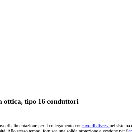
 ottica, tipo 16 conduttori
cavo di alimentazione per il collegamento con
cavo di discesa
nel sistema 
nità. Allo stesso tempo, fornisce una solida protezione e gestione per il
c