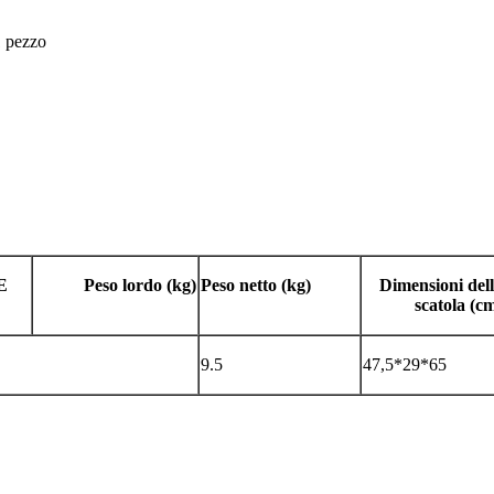
1 pezzo
E
Peso lordo (kg)
Peso netto (kg)
Dimensioni del
scatola (c
9.5
47,5*29*65