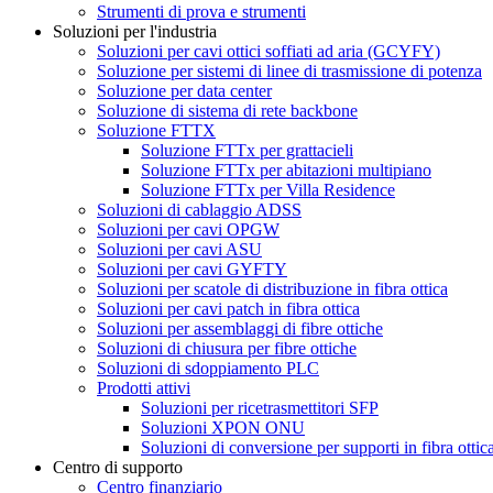
Strumenti di prova e strumenti
Soluzioni per l'industria
Soluzioni per cavi ottici soffiati ad aria (GCYFY)
Soluzione per sistemi di linee di trasmissione di potenza
Soluzione per data center
Soluzione di sistema di rete backbone
Soluzione FTTX
Soluzione FTTx per grattacieli
Soluzione FTTx per abitazioni multipiano
Soluzione FTTx per Villa Residence
Soluzioni di cablaggio ADSS
Soluzioni per cavi OPGW
Soluzioni per cavi ASU
Soluzioni per cavi GYFTY
Soluzioni per scatole di distribuzione in fibra ottica
Soluzioni per cavi patch in fibra ottica
Soluzioni per assemblaggi di fibre ottiche
Soluzioni di chiusura per fibre ottiche
Soluzioni di sdoppiamento PLC
Prodotti attivi
Soluzioni per ricetrasmettitori SFP
Soluzioni XPON ONU
Soluzioni di conversione per supporti in fibra ottic
Centro di supporto
Centro finanziario