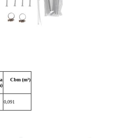
la
Cbm (m³)
m)
0,091