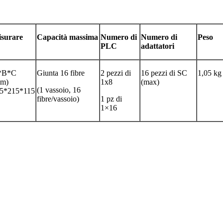
surare
Capacità massima
Numero di
Numero di
Peso
PLC
adattatori
*B*C
Giunta 16 fibre
2 pezzi di
16 pezzi di SC
1,05 kg
m)
1x8
(max)
(1 vassoio, 16
5*215*115
fibre/vassoio)
1 pz di
1×16