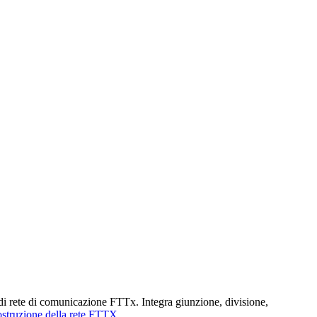
di rete di comunicazione FTTx. Integra giunzione, divisione,
ostruzione della rete FTTX
.